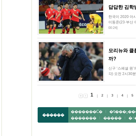
답답한 김학
한국이 2020 아
이동준(23·부산 
00:24]
모리뉴와 클롭
까?
신구 ‘스페셜 원’
각) 오전 2시30
1
2
3
4
5
�������Ϲ�
�౸���ؿܸ
������
�������
�����
�