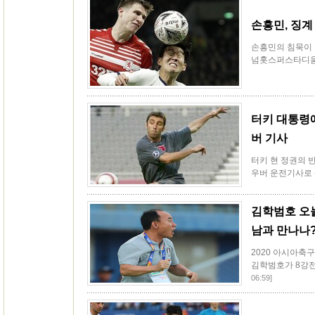
손흥민, 징계 
손흥민의 침묵이 
넘홋스퍼스타디움에서
터키 대통령에
버 기사
터키 현 정권의 
우버 운전기사로 
김학범호 오
남과 만나나
2020 아시아축구
김학범호가 8강전에
06:59]