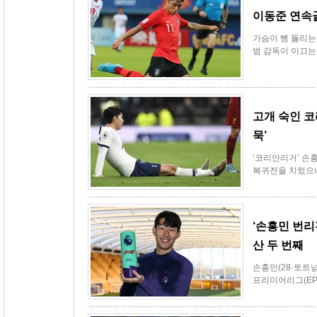
이동준 연속골
가슴이 뻥 뚫리는
범 감독이 이끄는 
고개 숙인 코
묵’
‘코리안리거’ 손
복귀전을 치렀으나
‘손흥민 번리
산 두 번째
손흥민(28·토트
프리미어리그(EPL