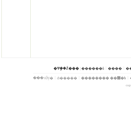
�Ѱܷ��Ź���
|
������û
����
�
���۱Ǿȳ�
ȸ�����
�������� ��޹�ħ
cop