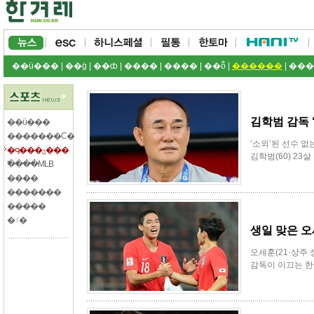
��ü���
|
��ġ
|
��ȸ
|
����
|
����
|
��ȭ
|
������
|
���
김학범 감독 
��ü���
�������Ϲ�
‘소외’된 선수 없
�౸���ؿܸ���
김학범(60) 23살
�߱���MLB
����
�������
�����
�ٵ�
생일 맞은 
오세훈(21·상주
감독이 이끄는 한