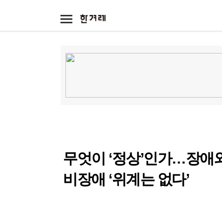
메
뉴
기
아
타
이
서
전체
광
본
콘
비
고
문
스
정치
정치일반
대
사회
사회일반
여
전국
전국일반
제
경제
경제일반
금
국제
국제일반
해
기
사
문화
문화일반
영
무엇이 ‘정상’인가…장애
리
스
스포츠
스포츠일반
트
비장애 ‘위계는 없다’
미래과학
미래
과학
애니멀피플
야생동물
반