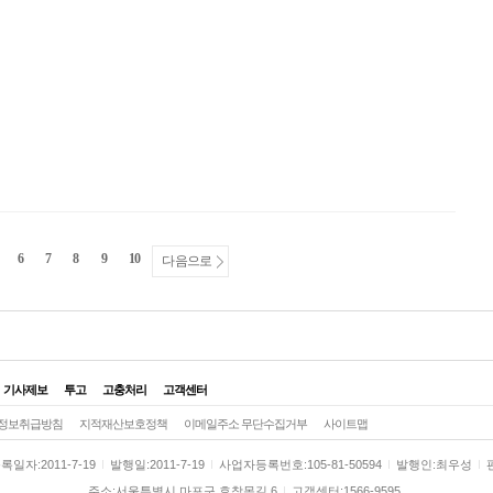
6
7
8
9
10
다음으로
기사제보
투고
고충처리
고객센터
정보취급방침
지적재산보호정책
이메일주소 무단수집거부
사이트맵
통령실
국회·정당
행정·자치
국방·북한
외교
정치BAR
록일자:2011-7-19
발행일:2011-7-19
사업자등록번호:105-81-50594
발행인:최우성
성
노동
환경
장애인
인권·복지
의료·건강
미디어
궂긴소식
주소:서울특별시 마포구 효창목길 6
고객센터:1566-9595