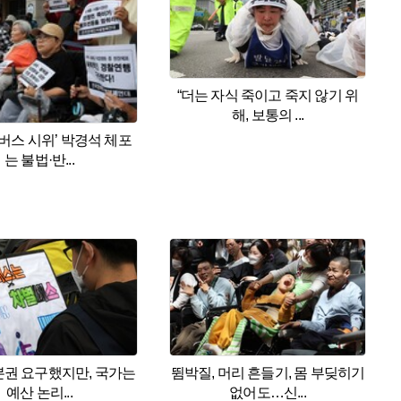
“더는 자식 죽이고 죽지 않기 위
해, 보통의 ...
‘버스 시위’ 박경석 체포
는 불법·반...
본권 요구했지만, 국가는
뜀박질, 머리 흔들기, 몸 부딪히기
예산 논리...
없어도…신...