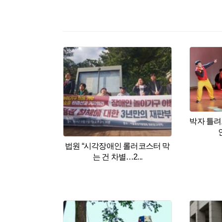
기후변화&
기후정책
기
휴심정
마음산책
조
오피니언
사설
칼럼
만화
|
ESC
|
한겨레S
|
포토
화보
한겨레TV
편성표
한겨
뉴스서비스
많이본기사
박자 틀
매거진
한겨레21
씨
법원 “시각장애인 롤러코스터 막
는 건 차별…2...