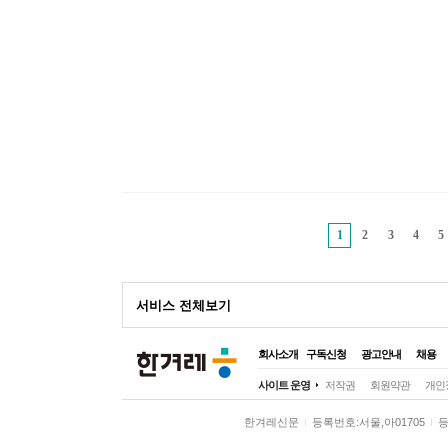
1
2
3
4
5
광
서비스 전체보기
고
회사소개
구독신청
광고안내
채용
전체
사이트 운영
저작권
회원약관
개인
정치
정치일반
대
한겨레신문
등록번호:서울,아01705
등
사회
사회일반
여