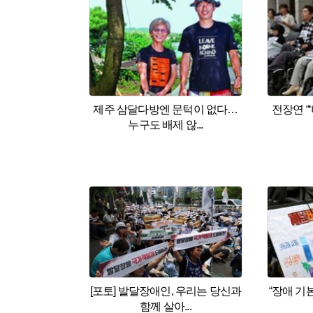
제주 삼달다방엔 문턱이 없다…
전장연 “
누구도 배제 않...
[포토] 발달장애인, 우리는 당신과
“장애 기
함께 살아...