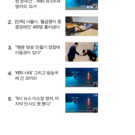
한 문재인”…KBS 뉴스9 새
앵커의 ‘과거’
2.
[단독] 서울시, ‘월급쟁이 중
증장애인’ 400명 쫓아냈다
3.
“‘땡윤 방송’ 만들기 정점에
이동관이 있다”
투고
4.
‘KBS 사태’ 그리고 방송국
에 간 코끼리
5.
“9시 뉴스 이소정 앵커, 마
지막 인사도 못 했다”