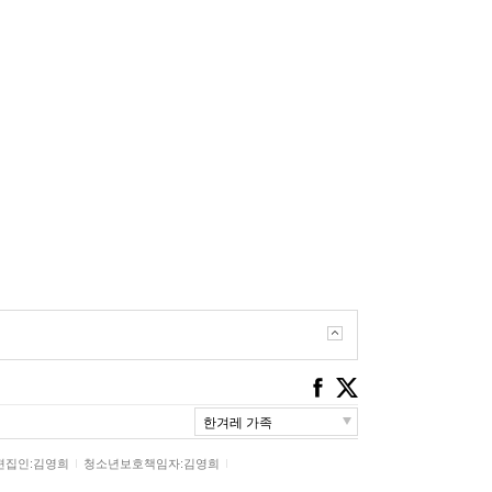
Facebook
Twitter
한겨레 가족
한겨레출판
편집인:김영희
청소년보호책임자:김영희
인사
엔지오
교육
종교
한겨레경제사회연구원