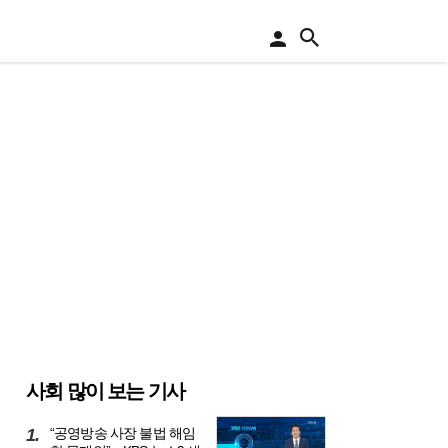
로
그
인
아
이
콘
인사
엔지오
교육
종교
중기·스타트업
기업PR
글로벌워치
리카
국제기구·회의
국제경제
기결과
사회 많이 보는 기사
1.
“공영방송 사장 불법 해임