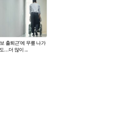
만보 출퇴근’에 무릎 나가
도…더 많이 ...