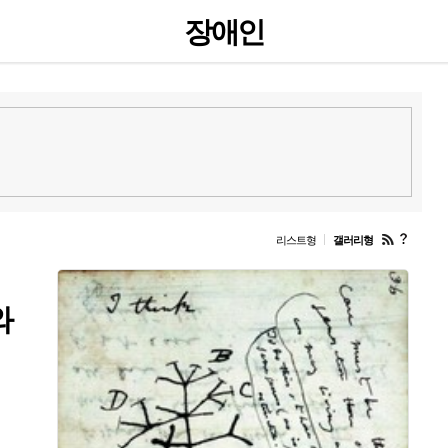
장애인
날
씨
통령실
국회·정당
행정·자치
국방·북한
외교
정치BAR
성
노동
환경
장애인
인권·복지
의료·건강
미디어
궂긴소식
주
호남
영남
충청
강원
수도권
융·증권
산업·재계
자동차
부동산
쇼핑·소비자
IT
직장·취업
리스트형
갤러리형
RSS
도
움
외토픽
아시아·태평양
미국·중남미
유럽
중국
일본
중동·아프
말
화·애니
방송·연예
여행·여가
음악·공연·전시
학술
책&생각
와
축구·해외리그
야구·MLB
골프
바둑
스포츠 특집
경기일정
경
기술
환경
시각
려동물
농장동물
인간과동물
생태와진화