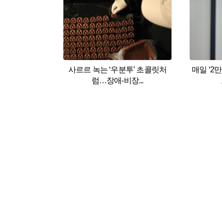
사르르 녹는 ‘우분투’ 초콜릿처
매일 ‘2
럼…장애-비장...