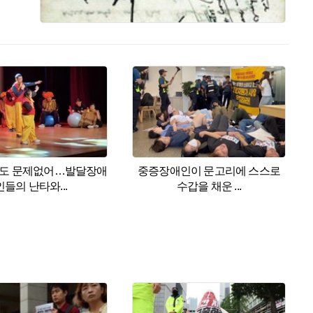
후행동
기후과학
기후적응
에너지와기후
기후와사회
현이 만난 사람
휴심정 뉴스
왜냐면
연재
|
이슈
|
함께하는교육
|
HERI 이슈
|
서울&
레TV 소개
광고·후원 문의
전체 프로그램
날짜별한겨레
지난톱기사
디지털초판
RSS서비스
기사제보
기사
려도 문제없어…발달장애
중증장애인이 문고리에 스스로
네21
이코노미인사이트
인들의 난타와...
수갑을 채운 ...