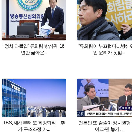
‘정치 과몰입’ 류희림 방심위, 16
“류희림이 부끄럽다…방심
년간 곪아온...
업 윤리가 짓밟...
TBS, 새해부터 또 희망퇴직…추
언론인 또 줄줄이 정치권행
가 구조조정 가...
이크·펜 놓기 ...