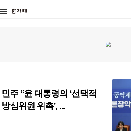
메
뉴
기
아
타
이
서
전체
광
본
콘
비
고
문
스
정치
정치일반
대통령실
국회·정당
사회
사회일반
여성
노동
환경
전국
전국일반
제주
호남
영남
경제
경제일반
금융·증권
산업·재계
국제
국제일반
해외토픽
아시아·태
문화
문화일반
영화·애니
방송·연예
민주 “윤 대통령의 ‘선택적
스포츠
스포츠일반
축구·해외리그
야구
방심위원 위촉’, ...
미래과학
미래
과학
기술
환경
시각
애니멀피플
야생동물
반려동물
농장동물