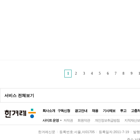
1
2
3
4
5
6
7
8
9
광
서비스 전체보기
고
회사소개
구독신청
광고안내
채용
기사제보
투고
고충
전체
사이트 운영
저작권
회원약관
개인정보취급방침
지적재산보
정치
정치일반
대통령실
국회·정당
한겨레신문
등록번호:서울,아01705
등록일자:2011-7-19
발행일
사회
사회일반
여성
노동
환경
주소:서