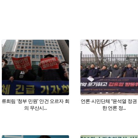
류희림 ‘청부 민원’ 안건 오르자 회
언론·시민단체 “윤석열 정권
의 무산시...
한 언론 정...