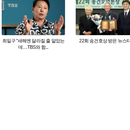
최일구 “새해엔 달라질 줄 알았는
22회 송건호상 받은 뉴스
데…TBS와 함...