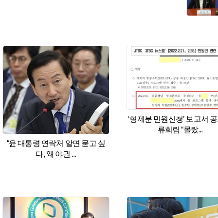
기후변화&
기후정책
기후행동
기후과학
휴심정
마음산책
조현이 만난 사람
휴
오피니언
사설
칼럼
왜냐면
만화
|
ESC
|
한겨레S
|
연재
|
이슈
|
함
포토
화보
한겨레TV
편성표
한겨레TV 소개
광고·후
뉴스서비스
많이본기사
날짜별한겨레
지난
‘형제분 민원신청’ 보고서 
매거진
한겨레21
씨네21
이코노미인사
류희림 “몰랐...
“윤 대통령 연락처 알면 묻고 싶
다, 왜 야권 ...