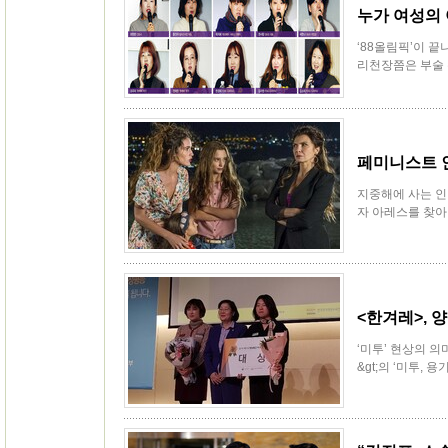
누가 여성의
‘88올림픽’이 끝
리천장쯤은 부술 수
페미니스트 
지중해에 사는 인
자 아레스를 찾아 
<한겨레>, 
‘미투’ 현상의 의
&gt;의 ‘미투, 용