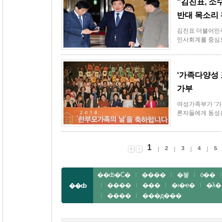
“김진표, 소
반대 목소리
김진표 더불어민
민사회계를 중심으
‘가족다양성 
가부
여성가족부가 ‘가
론자들에게 동성혼
1
2
3
4
5
��ȸ�Ϲ�
����
�뵿
ȯ��
����
�̵��
�ı�ҽ�
�λ�
��ȸ
����
���д���