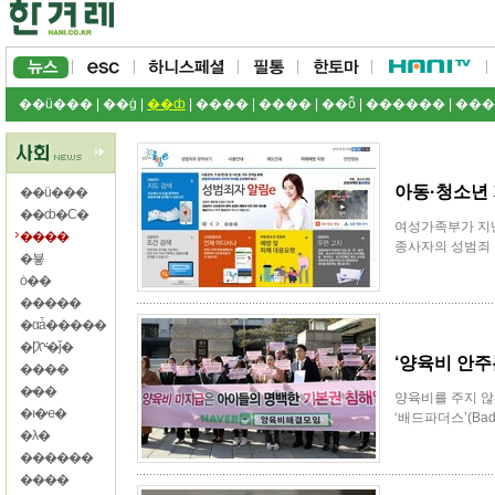
��ü���
|
��ġ
|
��ȸ
|
����
|
����
|
��ȭ
|
������
|
���
아동·청소년 
��ü���
��ȸ�Ϲ�
여성가족부가 지난
����
종사자의 성범죄 
�뵿
ȯ��
�����
�αǡ�����
�Ƿᡤ�ǰ�
‘양육비 안주
����
�̵��
양육비를 주지 않
�ı�ҽ�
‘배드파더스’(Bad 
�λ�
������
����