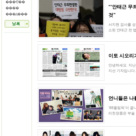
���Ҿ��
“‘안태근 무
����
���д���
것”
서지현 검사를 성
소된 안태근 전 법
이토 시오리가
안녕하세요. 지난 
지선 기자입니다. 
언니들은 나
‘88올림픽’이 끝
리천장쯤은 부술 수