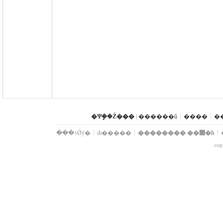
�Ѱܷ��Ź���
|
������û
����
�
���۱Ǿȳ�
ȸ�����
�������� ��޹�ħ
cop